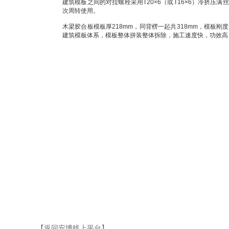
建筑模板之间的对拉螺栓采用T20×6（或T16×6）冷挤
次周转使用。
木梁胶合板模板厚218mm，同背楞一起共318mm，模板
建筑模板体系，模板整体拼装整体拆除，施工速度快，功效高
【返回安博线上平台】